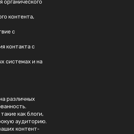
я органического
ого контента,
твие с
я контакта с
ых системах и на
 на различных
ованность.
такие как блоги,
ирокую аудиторию.
ваших контент-