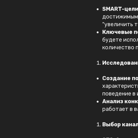
SMART-цел
достижимыми
"увеличить т
Ключевые п
будете испол
количество п
Исследован
Создание по
характеристи
поведение в 
Анализ кон
работает в в
Выбор канал