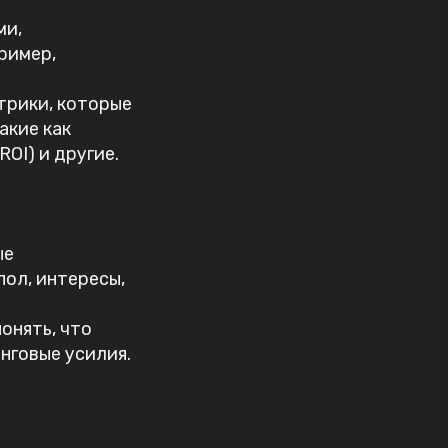
ми,
ример,
трики, которые
акие как
OI) и другие.
ые
пол, интересы,
онять, что
нговые усилия.