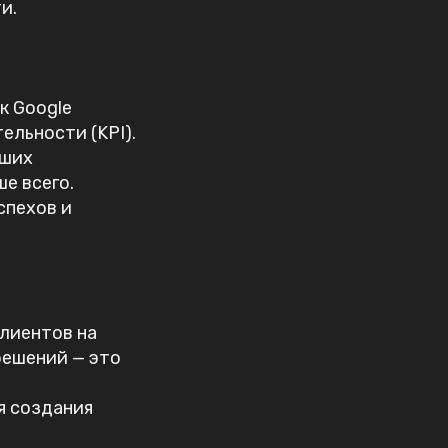
и.
к Google
ельности (KPI).
аших
е всего.
спехов и
клиентов на
решений — это
я создания