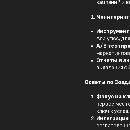
кампаний и 
Мониторинг
Инструмент
Analytics, д
A/B тестир
маркетинговы
Отчеты и ан
выявления об
Советы по Созд
Фокус на к
первое место
ключ к успеш
Интеграция
согласованно