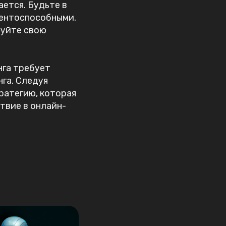
ается. Будьте в
рентоспособными.
руйте свою
га требует
га. Следуя
ратегию, которая
твие в онлайн-