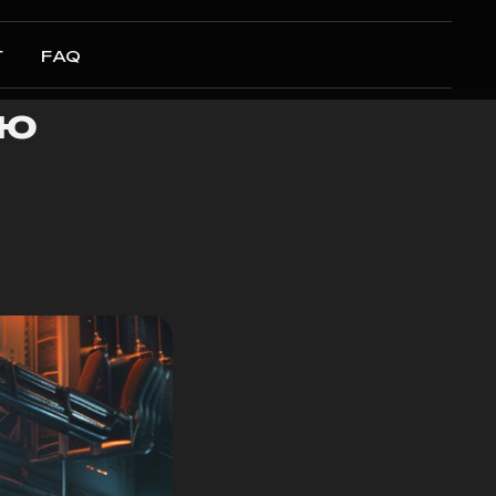
Г
FAQ
ую