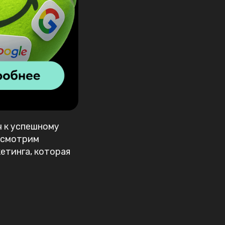
 к успешному
ассмотрим
етинга, которая