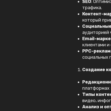
SEO
: Оптими
трафика.
Контент-ма
который при
Социальные
аудиторией 
Email-марке
клиентами и
PPC-реклама
социальных 
Создание к
Редакционн
платформах з
Типы конте
видео, инфо
Анализ и о