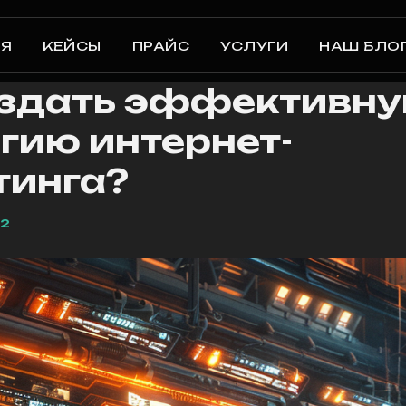
АЯ
КЕЙСЫ
ПРАЙС
УСЛУГИ
НАШ БЛО
оздать эффективн
гию интернет-
тинга?
52