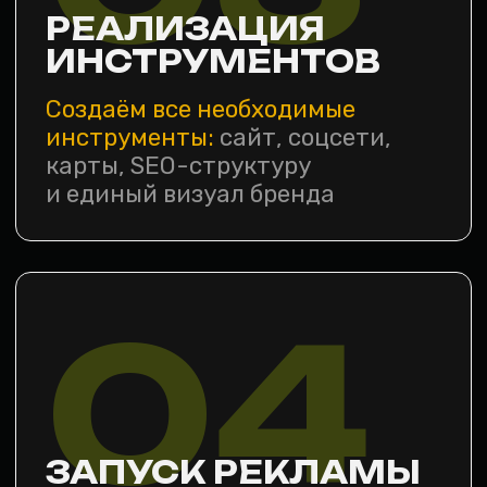
ТВОЙ ОТДЕЛ
МАРКЕТИНГА
Почта
nil0vsv@yandex.ru
Телефон
+7 905 461 26 27
Соц. сети и мессенджеры