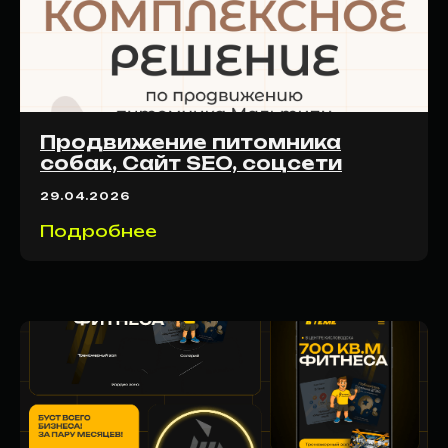
ПРОЗРАЧНЫЙ
ПРОЦЕСС.
ПОНЯТНЫЕ
Продвижение питомника
собак, Сайт SEO, соцсети
ДЕЙСТВИЯ.
29.04.2026
ИЗМЕРИМЫЙ
Подробнее
РЕЗУЛЬТАТ.
01
АНАЛИЗ РЫНКА
Проверяем спрос, сезонность