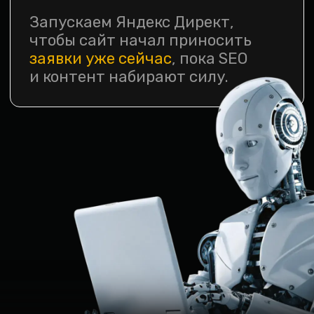
Разделы
Главная
Кейсы
Прайс
Блог
Адрес
посёлок Нежинский,
3А
Время работы
пн-пт 10:00–20:00