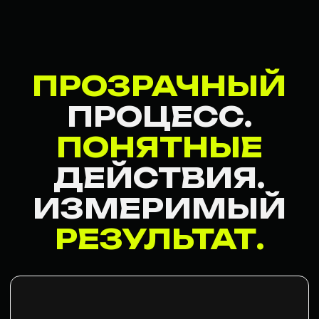
03
РЕАЛИЗАЦИЯ
ИНСТРУМЕНТОВ
Создаём все необходимые
инструменты:
сайт, соцсети,
карты, SEO-структуру
и единый визуал бренда
04
ЗАПУСК РЕКЛАМЫ
Запускаем Яндекс Директ,
чтобы сайт начал приносить
заявки уже сейчас
, пока SEO