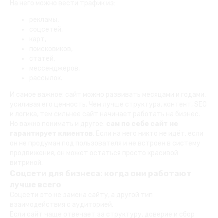
На него можно вести трафик из:
рекламы,
соцсетей,
карт,
поисковиков,
статей,
мессенджеров,
рассылок.
И самое важное: сайт можно развивать месяцами и годами,
усиливая его ценность. Чем лучше структура, контент, SEO
и логика, тем сильнее сайт начинает работать на бизнес.
Но важно понимать и другое:
сам по себе сайт не
гарантирует клиентов
. Если на него никто не идёт, если
он не продуман под пользователя и не встроен в систему
продвижения, он может остаться просто красивой
витриной.
Соцсети для бизнеса: когда они работают
лучше всего
Соцсети это не замена сайту, а другой тип
взаимодействия с аудиторией.
Если сайт чаще отвечает за структуру, доверие и сбор