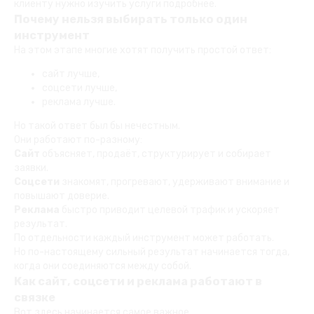
клиенту нужно изучить услуги подробнее.
Почему нельзя выбирать только один
инструмент
На этом этапе многие хотят получить простой ответ:
сайт лучше,
соцсети лучше,
реклама лучше.
Но такой ответ был бы нечестным.
Они работают по-разному:
Сайт
объясняет, продаёт, структурирует и собирает
заявки.
Соцсети
знакомят, прогревают, удерживают внимание и
повышают доверие.
Реклама
быстро приводит целевой трафик и ускоряет
результат.
По отдельности каждый инструмент может работать.
Но по-настоящему сильный результат начинается тогда,
когда они соединяются между собой.
Как сайт, соцсети и реклама работают в
связке
Вот здесь начинается самое важное.