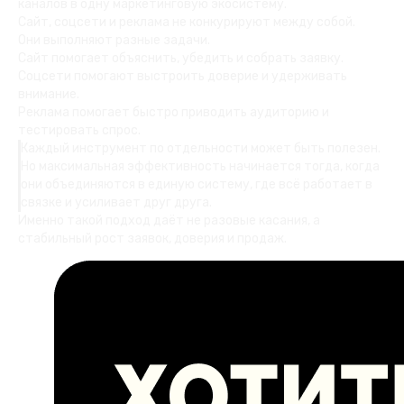
каналов в одну маркетинговую экосистему.
Сайт, соцсети и реклама не конкурируют между собой.
Они выполняют разные задачи.
Сайт помогает объяснить, убедить и собрать заявку.
Соцсети помогают выстроить доверие и удерживать
внимание.
Реклама помогает быстро приводить аудиторию и
тестировать спрос.
Каждый инструмент по отдельности может быть полезен.
Но максимальная эффективность начинается тогда, когда
они объединяются в единую систему, где всё работает в
связке и усиливает друг друга.
Именно такой подход даёт не разовые касания, а
стабильный рост заявок, доверия и продаж.