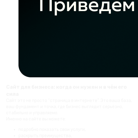
Сайт для бизнеса: когда он нужен и в чём его
сила
Сайт это не просто “страница в интернете”. Это ваша база,
ваш фундамент и точка, где бизнес выглядит серьёзно,
стабильно и управляемо.
Именно на сайте вы можете:
подробно показать свои услуги,
раскрыть преимущества,