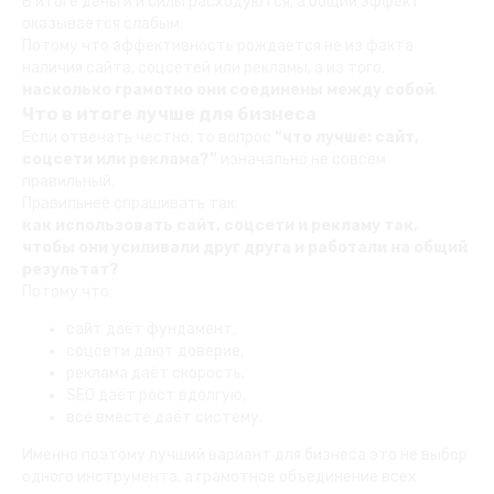
В итоге деньги и силы расходуются, а общий эффект
оказывается слабым.
Потому что эффективность рождается не из факта
наличия сайта, соцсетей или рекламы, а из того,
насколько грамотно они соединены между собой
.
Что в итоге лучше для бизнеса
Если отвечать честно, то вопрос
“что лучше: сайт,
соцсети или реклама?”
изначально не совсем
правильный.
Правильнее спрашивать так:
как использовать сайт, соцсети и рекламу так,
чтобы они усиливали друг друга и работали на общий
результат?
Потому что:
сайт даёт фундамент,
соцсети дают доверие,
реклама даёт скорость,
SEO даёт рост вдолгую,
всё вместе даёт систему.
Именно поэтому лучший вариант для бизнеса это не выбор
одного инструмента, а грамотное объединение всех