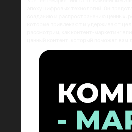
Контент-маркетинг стал важнейшим эл
эпоху цифровых технологий. Он предст
созданию и распространению ценных, р
которые привлекают и удерживают цел
рассмотрим, как контент-маркетинг вли
ценный контент, который поможет вам 