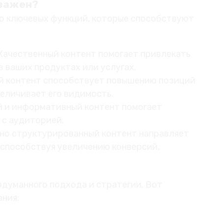
 важен?
о ключевых функций, которые способствуют
 Качественный контент помогает привлекать
 ваших продуктах или услугах.
й контент способствует повышению позиций
величивает его видимость.
й и информативный контент помогает
 с аудиторией.
но структурированный контент направляет
 способствуя увеличению конверсий.
одуманного подхода и стратегии. Вот
ания: