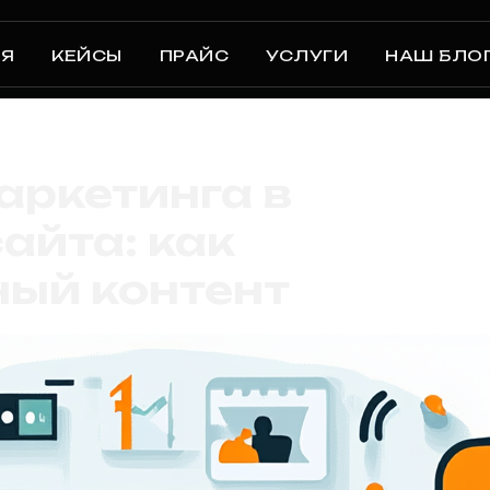
АЯ
КЕЙСЫ
ПРАЙС
УСЛУГИ
НАШ БЛО
аркетинга в
айта: как
ный контент