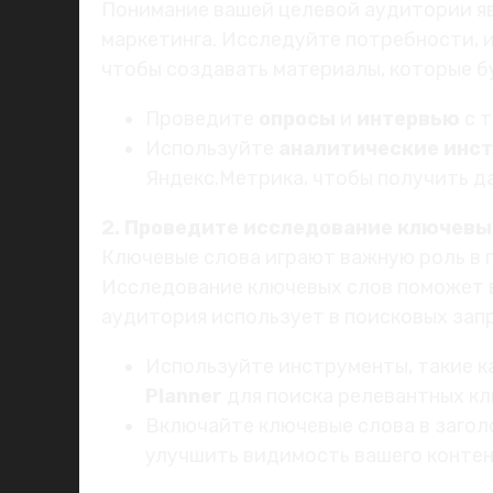
Понимание вашей целевой аудитории яв
маркетинга. Исследуйте потребности, 
чтобы создавать материалы, которые бу
Проведите
опросы
и
интервью
с т
Используйте
аналитические инс
Яндекс.Метрика, чтобы получить д
2. Проведите исследование ключевы
Ключевые слова играют важную роль в 
Исследование ключевых слов поможет в
аудитория использует в поисковых зап
Используйте инструменты, такие к
Planner
для поиска релевантных кл
Включайте ключевые слова в заголо
улучшить видимость вашего контен