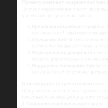
Почему контент-маркетинг так
Контент-маркетинг выполняет нескольк
успешному продвижению сайта:
Привлечение целевого трафика
:
пользователей, заинтересованных в
Улучшение SEO
: Оптимизированны
сайта в поисковых системах, что у
Формирование доверия
: Полезны
создать доверительные отношения
Поддержка конверсий
: Эффектив
пользователей по воронке продаж,
Как создавать ценный контент
Создание ценного контента требует пр
несколько ключевых шагов для его созд
1. Определите целевую аудиторию