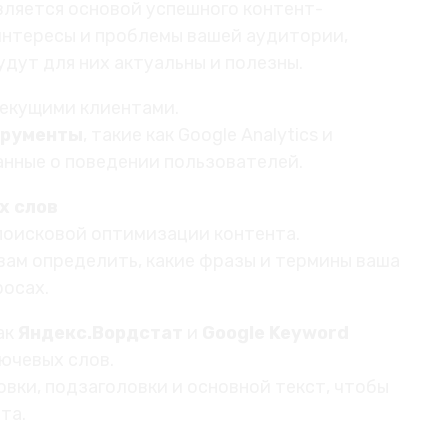
ляется основой успешного контент-
интересы и проблемы вашей аудитории,
дут для них актуальны и полезны.
екущими клиентами.
трументы
, такие как Google Analytics и
анные о поведении пользователей.
х слов
поисковой оптимизации контента.
ам определить, какие фразы и термины ваша
росах.
ак
Яндекс.Вордстат
и
Google Keyword
ючевых слов.
вки, подзаголовки и основной текст, чтобы
та.