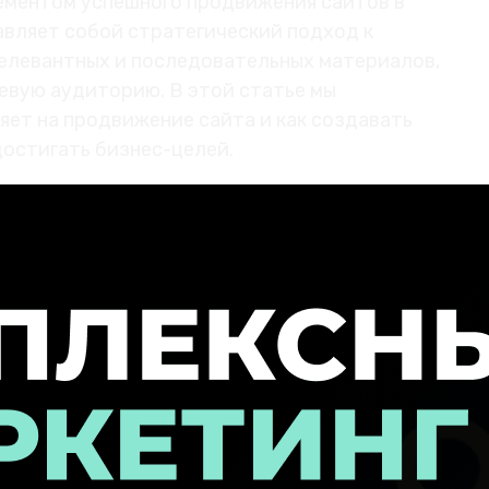
ементом успешного продвижения сайтов в
авляет собой стратегический подход к
елевантных и последовательных материалов,
евую аудиторию. В этой статье мы
яет на продвижение сайта и как создавать
достигать бизнес-целей.